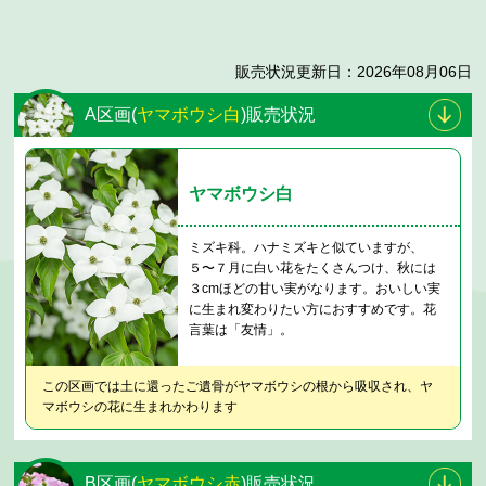
販売状況更新日：2026年08月06日
A区画(
ヤマボウシ白
)販売状況
ヤマボウシ白
ミズキ科。ハナミズキと似ていますが、
５〜７月に白い花をたくさんつけ、秋には
３cmほどの甘い実がなります。おいしい実
に生まれ変わりたい方におすすめです。花
言葉は「友情」。
この区画では土に還ったご遺骨がヤマボウシの根から吸収され、ヤ
マボウシの花に生まれかわります
B区画(
ヤマボウシ赤
)販売状況