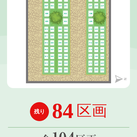
84
区画
残り