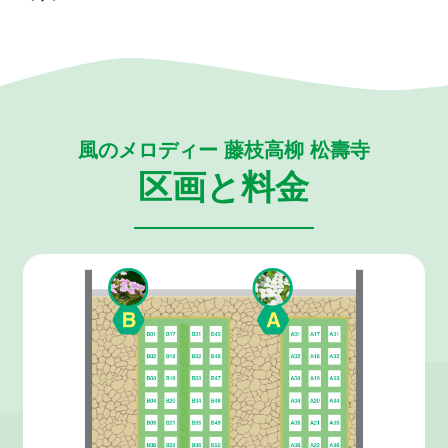
風のメロディー 藤枝高柳 松壽寺
区画と料金