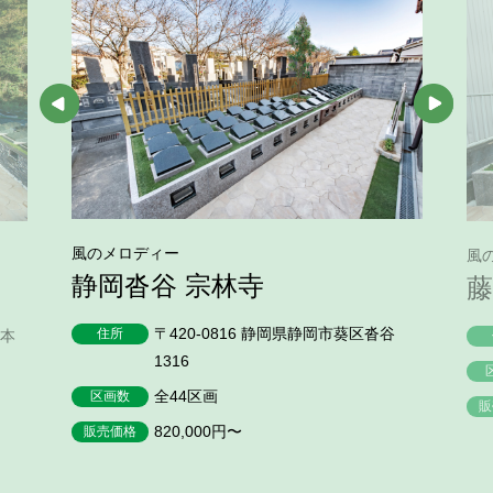
風のメロディー
風
静岡沓谷 宗林寺
藤
〒420-0816 静岡県静岡市葵区沓谷
住所
鳥本
1316
全44区画
区画数
販
820,000円〜
販売価格