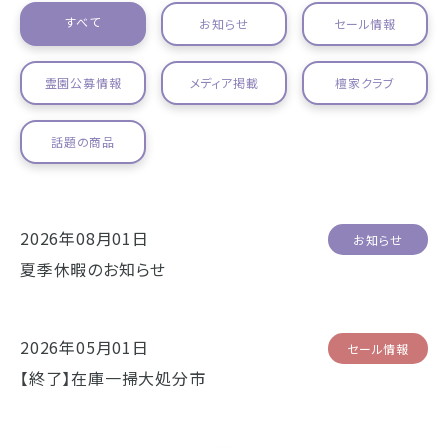
すべて
お仏壇
お知らせ
セール情報
お位牌
霊園公募情報
メディア掲載
檀家クラブ
仏具
浜松店の店舗情報
話題の商品
お墓
営業日時
9:00～18:00 毎週火曜日定休
海洋散骨
駐車場
駐車場12台駐車可能
2026年08月01日
お知らせ
所在地
〒434-0026
夏季休暇のお知らせ
樹木葬
静岡県浜松市浜北区東美薗182
053-586-7876
電話番号
2026年05月01日
セール情報
- セール情報
【終了】在庫一掃大処分市
地図を開く
店舗評価
詳細を見る
- 新着情報
- スタッフブログ