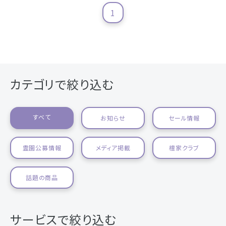
浜松店
藤枝店
焼津本店
1
静岡本通店
静岡石田街道店
清水店
- 企業情報
裾野店
- 採用情報
- やまき寺子屋教室
カテゴリで絞り込む
お店一覧を見る
- なつかしのCM
すべて
お知らせ
セール情報
- プライバシーポリシー
霊園公募情報
メディア掲載
檀家クラブ
話題の商品
サービスで絞り込む