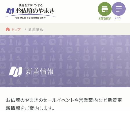
トップ
新着情報
find a store
site menu
お近くのお店を探す
サイトメニュー
トップ
やまきについて
service
浜松店
静岡のお盆
お仏壇のやまきのセールイベントや営業案内など新着更
新情報をご案内します。
盆提灯・初盆で使う品・その他お盆用品
main service