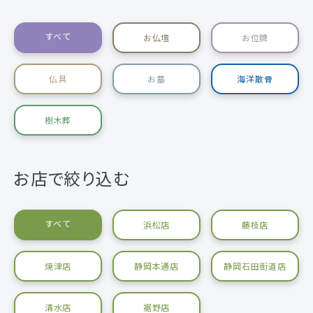
すべて
お仏壇
お位牌
仏具
お墓
海洋散骨
樹木葬
お店で絞り込む
すべて
浜松店
藤枝店
焼津店
静岡本通店
静岡石田街道店
清水店
裾野店