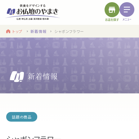
トップ
新着情報
シャボンフラワー
find a store
site menu
お近くのお店を探す
サイトメニュー
トップ
やまきについて
service
浜松店
静岡のお盆
盆提灯・初盆で使う品・その他お盆用品
話題の商品
main service
シャボンフラワー