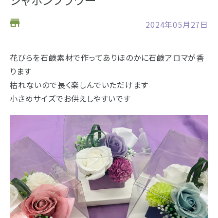
お仏壇
2024年05月27日
お位牌
花びらを石鹸素材で作ってありほのかに石鹸アロマが香
仏具
浜松店の店舗情報
ります
枯れないので長く楽しんでいただけます
お墓
営業日時
9:00～18:00 毎週火曜日定休
小さめサイズでお供えしやすいです
海洋散骨
駐車場
駐車場12台駐車可能
所在地
〒434-0026
樹木葬
静岡県浜松市浜北区東美薗182
053-586-7876
電話番号
- セール情報
地図を開く
店舗評価
詳細を見る
- 新着情報
- スタッフブログ