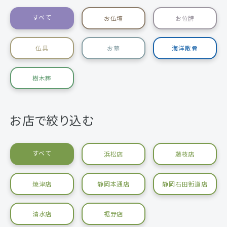
すべて
お仏壇
お位牌
仏具
お墓
海洋散骨
樹木葬
お店で絞り込む
すべて
浜松店
藤枝店
焼津店
静岡本通店
静岡石田街道店
清水店
裾野店