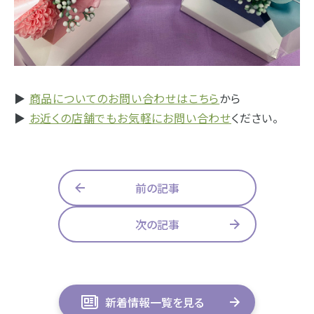
浜松店
藤枝店
焼津本店
静岡本通店
静岡石田街道店
清水店
- 企業情報
裾野店
- 採用情報
▶
商品についてのお問い合わせはこちら
から
- やまき寺子屋教室
▶
お近くの店舗でもお気軽にお問い合わせ
ください。
お店一覧を見る
- なつかしのCM
前の記事
- プライバシーポリシー
次の記事
新着情報一覧を見る