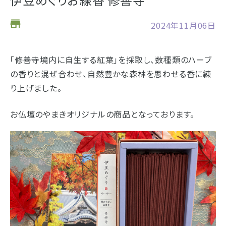
お仏壇
2024年11月06日
お位牌
「修善寺境内に自生する紅葉」を採取し、数種類のハーブ
仏具
浜松店の店舗情報
の香りと混ぜ合わせ、自然豊かな森林を思わせる香に練
り上げました。
お墓
営業日時
9:00～18:00 毎週火曜日定休
海洋散骨
駐車場
駐車場12台駐車可能
お仏壇のやまきオリジナルの商品となっております。
所在地
〒434-0026
樹木葬
静岡県浜松市浜北区東美薗182
053-586-7876
電話番号
- セール情報
地図を開く
店舗評価
詳細を見る
- 新着情報
- スタッフブログ