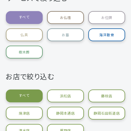
すべて
お仏壇
お位牌
仏具
お墓
海洋散骨
樹木葬
お店で絞り込む
すべて
浜松店
藤枝店
焼津店
静岡本通店
静岡石田街道店
清水店
裾野店