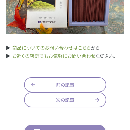
浜松店
藤枝店
焼津本店
静岡本通店
静岡石田街道店
清水店
- 企業情報
裾野店
- 採用情報
- やまき寺子屋教室
▶
商品についてのお問い合わせはこちら
から
お店一覧を見る
- なつかしのCM
▶
お近くの店舗でもお気軽にお問い合わせ
ください。
- プライバシーポリシー
前の記事
次の記事