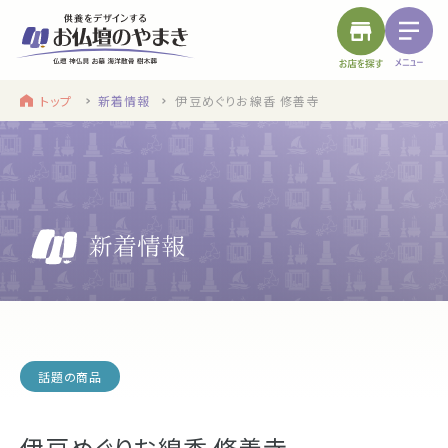
トップ
新着情報
伊豆めぐりお線香 修善寺
find a store
site menu
お近くのお店を探す
サイトメニュー
トップ
やまきについて
service
浜松店
静岡のお盆
盆提灯・初盆で使う品・その他お盆用品
話題の商品
main service
伊豆めぐりお線香 修善寺