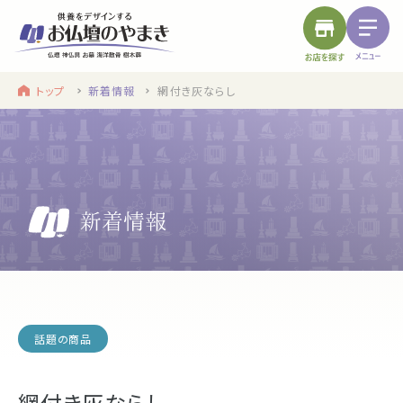
トップ
新着情報
網付き灰ならし
find a store
site menu
お近くのお店を探す
サイトメニュー
トップ
やまきについて
service
浜松店
静岡のお盆
盆提灯・初盆で使う品・その他お盆用品
話題の商品
main service
網付き灰ならし