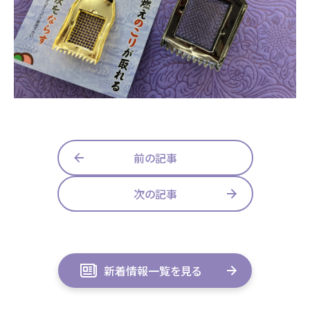
浜松店
藤枝店
焼津本店
静岡本通店
静岡石田街道店
清水店
- 企業情報
裾野店
- 採用情報
- やまき寺子屋教室
お店一覧を見る
- なつかしのCM
前の記事
- プライバシーポリシー
次の記事
新着情報一覧を見る