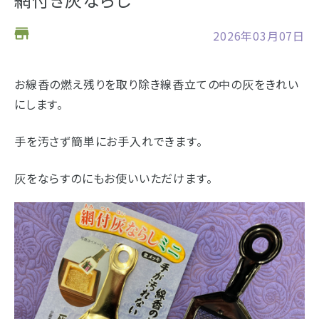
お仏壇
2026年03月07日
お位牌
お線香の燃え残りを取り除き線香立ての中の灰をきれい
仏具
浜松店の店舗情報
にします。
お墓
営業日時
9:00～18:00 毎週火曜日定休
手を汚さず簡単にお手入れできます。
海洋散骨
駐車場
駐車場12台駐車可能
灰をならすのにもお使いいただけます。
所在地
〒434-0026
樹木葬
静岡県浜松市浜北区東美薗182
053-586-7876
電話番号
- セール情報
地図を開く
店舗評価
詳細を見る
- 新着情報
- スタッフブログ