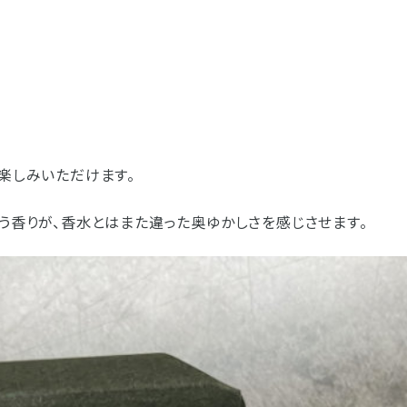
お客様の声
お仏壇サービスについての
お位牌サービスについての
仏具サービスについての
お問い合わせ
お問い合わせ
お問い合わせ
お墓サービスについての
お問い合わせ
お仏壇トップ
お位牌トップ
仏具トップ
焼津本店
静岡本通店
静岡石田街道店
清水店
楽しみいただけます。
お墓トップ
う香りが、香水とはまた違った奥ゆかしさを感じさせます。
お店一覧を見る