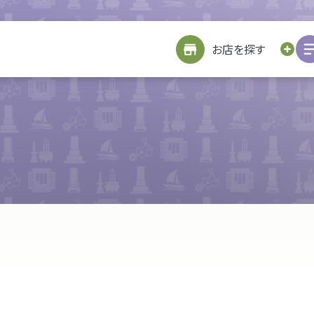
サイトメニューを見る
お近くのお店を探す
お店を探す
お仏壇を探す
お位牌を探す
仏具を探す
お墓をつくる
TOP
修繕
戒名書き
修繕
クリーニング
お客様の声
引越し
処分・廃棄
処分・廃棄
お客様の声
リフォーム
お客様の声
お客様の声
詳細を見る
海洋散骨サービスについて
お問い合わせ