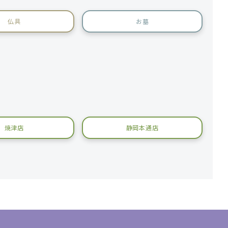
仏具
お墓
焼津店
静岡本通店