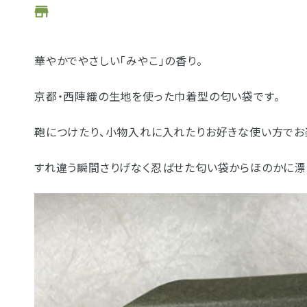
お位牌
仏具
華やかでやさしい「みやこ」の香り。
お墓
京都・西陣織の生地を使った巾着型の匂い袋です。
浜松店
藤枝店
海洋散骨
鞄につけたり、小物入れに入れたりお好きな使い方でお
樹木葬
すれ違う瞬間さりげなく忍ばせた匂い袋からほのかに漂
- セール情報
- 新着情報
- スタッフブログ