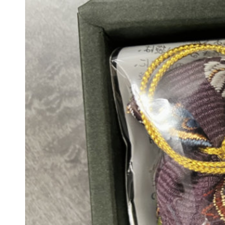
- 企業情報
- 採用情報
- やまき寺子屋教室
- なつかしのCM
- プライバシーポリシー