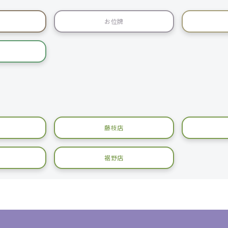
お位牌
藤枝店
裾野店