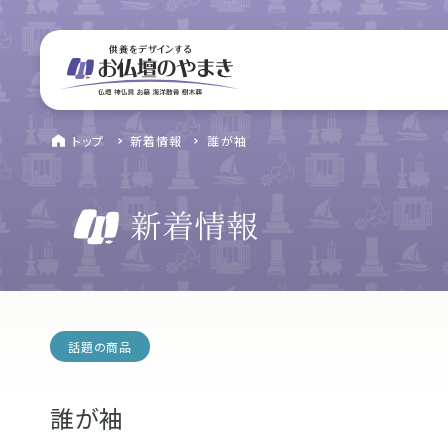
サイトメニュー
お近くのお店を探す
find a store
site menu
トップ
トップ
新着情報
誰が袖
浜松店
やまきについて
営業日時
9:00～18:00 毎週火曜日定休
service
駐車場
駐車場12台駐車可能
静岡のお盆
所在地
〒434-0026
盆提灯・初盆で使う品・その他お盆用品
静岡県浜松市浜北区東美薗182
053-586-7876
main service
電話番号
話題の商品
お仏壇
地図を開く
店舗評価
誰が袖