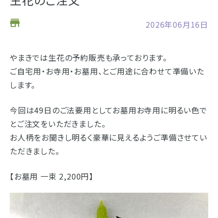
お仏壇
2026年06月16日
お位牌
やまきでは生花の予約販売も承っております。
仏具
浜松店の店舗情報
ご自宅用・お寺用・お墓用、とご用途に合わせて準備いた
します。
お墓
営業日時
9:00～18:00 毎週火曜日定休
海洋散骨
駐車場
駐車場12台駐車可能
今回は49日のご法要用としてお墓用お寺用に明るい色で
とご注文をいただきました。
所在地
〒434-0026
樹木葬
静岡県浜松市浜北区東美薗182
お人柄をお聞きし明るく豪華に見えるようご準備させてい
053-586-7876
電話番号
ただきました。
- セール情報
【お墓用 一束 2,200円】
地図を開く
店舗評価
詳細を見る
- 新着情報
- スタッフブログ