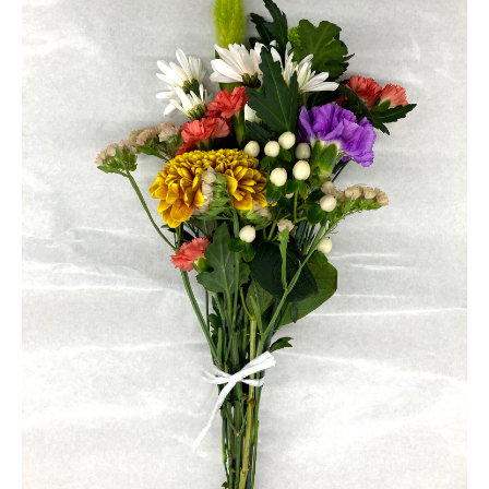
浜松店
藤枝店
焼津本店
静岡本通店
静岡石田街道店
清水店
- 企業情報
裾野店
- 採用情報
- やまき寺子屋教室
お店一覧を見る
- なつかしのCM
- プライバシーポリシー