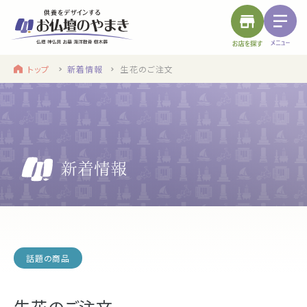
トップ
新着情報
生花のご注文
find a store
site menu
お近くのお店を探す
サイトメニュー
トップ
やまきについて
service
浜松店
静岡のお盆
盆提灯・初盆で使う品・その他お盆用品
話題の商品
main service
生花のご注文