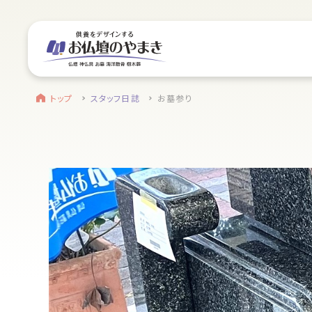
サイトメニュー
お近くのお店を探す
find a store
site menu
トップ
トップ
スタッフ日誌
お墓参り
浜松店
やまきについて
営業日時
9:00～18:00 毎週火曜日定休
service
駐車場
駐車場12台駐車可能
静岡のお盆
所在地
〒434-0026
盆提灯・初盆で使う品・その他お盆用品
静岡県浜松市浜北区東美薗182
053-586-7876
main service
電話番号
お仏壇
地図を開く
店舗評価