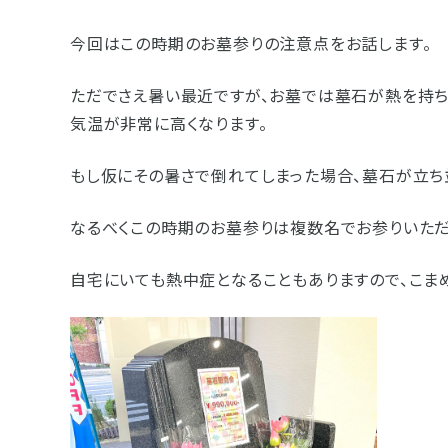
- 企業情報
今回はこの時期のお墓参りの注意点をお話します。
- 採用情報
ただでさえ暑い最近ですが、お墓では墓石が熱を持ち
- やまき寺子屋教室
気温が非常に高くなります。
- なつかしのCM
もし仮にその暑さで倒れてしまった場合、墓石が立ち
なるべくこの時期のお墓参りは複数名でお参りいただ
- プライバシーポリシー
自宅にいても熱中症となることもありますので、こま