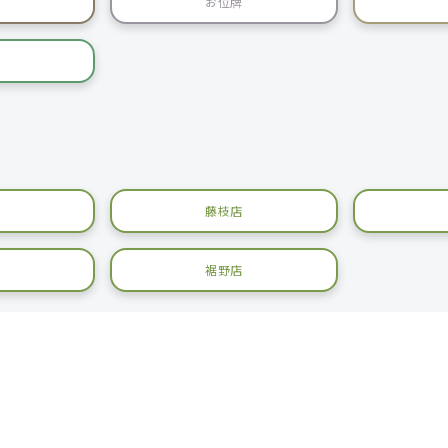
お位牌
藤枝店
裾野店