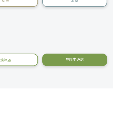
仏具
お墓
静岡本通店
焼津店