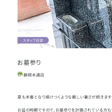
お位牌
仏具
お墓
スタッフ日誌
浜松店
藤枝店
海洋散骨
樹木葬
お墓参り
静岡本通店
- セール情報
- 新着情報
夏も本番となり焼けつくような厳しい暑さが続きます
- スタッフブログ
お盆の時期ですので、お墓参りを計画されている方も