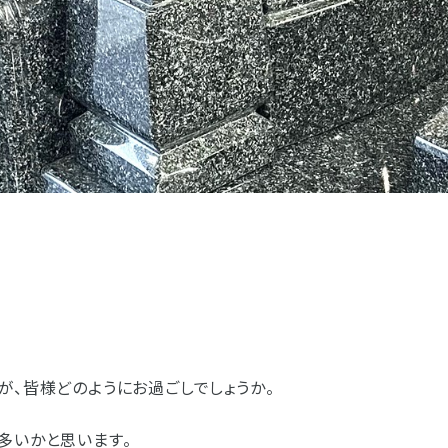
お客様の声
お仏壇サービスについての
お位牌サービスについての
仏具サービスについての
お問い合わせ
お問い合わせ
お問い合わせ
お墓サービスについての
お問い合わせ
お仏壇トップ
お位牌トップ
仏具トップ
焼津本店
静岡本通店
静岡石田街道店
清水店
お墓トップ
お店一覧を見る
が、皆様どのようにお過ごしでしょうか。
多いかと思います。