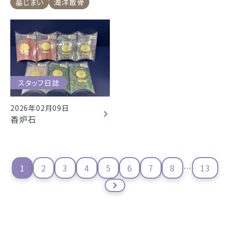
墓じまい
海洋散骨
スタッフ日誌
2026年02月09日
香炉石
1
2
3
4
5
6
7
8
…
13