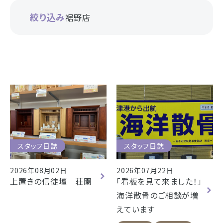
お仏壇
絞り込み
裾野店
お位牌
仏具
浜松店の店舗情報
お墓
営業日時
9:00～18:00 毎週火曜日定休
海洋散骨
駐車場
駐車場12台駐車可能
所在地
〒434-0026
樹木葬
静岡県浜松市浜北区東美薗182
スタッフ日誌
スタッフ日誌
053-586-7876
電話番号
2026年08月02日
2026年07月22日
- セール情報
上置きの信徒壇 荘園
「看板を見て来ました！」
地図を開く
店舗評価
詳細を見る
海洋散骨のご相談が増
- 新着情報
えています
- スタッフブログ