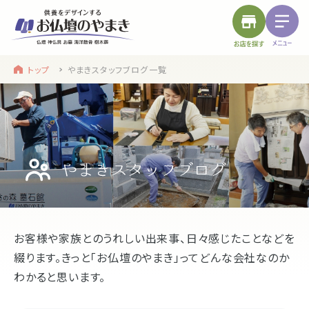
トップ
やまきスタッフブログ一覧
find a store
site menu
お近くのお店を探す
サイトメニュー
トップ
やまきについて
service
浜松店
静岡のお盆
お客様や家族とのうれしい出来事、日々感じたことなどを
盆提灯・初盆で使う品・その他お盆用品
綴ります。
きっと「お仏壇のやまき」ってどんな会社なのか
わかると思います。
main service