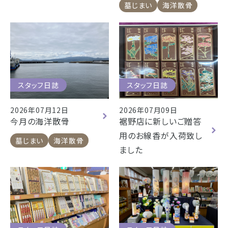
浜松店
藤枝店
焼津本店
墓じまい
海洋散骨
静岡本通店
静岡石田街道店
清水店
- 企業情報
裾野店
- 採用情報
- やまき寺子屋教室
スタッフ日誌
スタッフ日誌
お店一覧を見る
- なつかしのCM
2026年07月12日
2026年07月09日
今月の海洋散骨
裾野店に新しいご贈答
用のお線香が入荷致し
- プライバシーポリシー
墓じまい
海洋散骨
ました