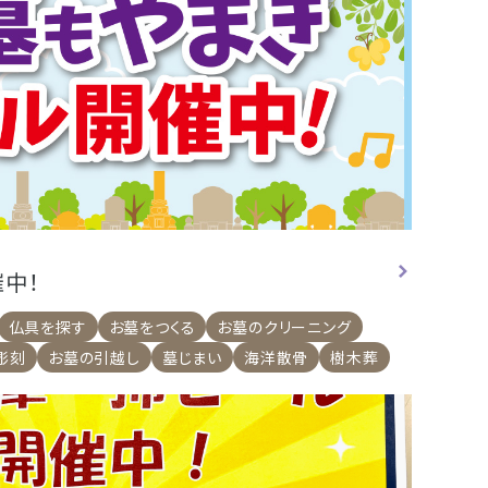
中！
仏具を探す
お墓をつくる
お墓のクリーニング
彫刻
お墓の引越し
墓じまい
海洋散骨
樹木葬