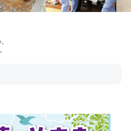
。
。
裾野店