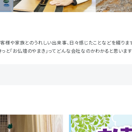
お客様の声
お仏壇サービスについての
お位牌サービスについての
仏具サービスについての
お問い合わせ
お問い合わせ
お問い合わせ
お墓サービスについての
お問い合わせ
お仏壇トップ
お位牌トップ
仏具トップ
お客様や家族とのうれしい出来事、日々感じたことなどを綴ります
きっと「お仏壇のやまき」ってどんな会社なのかわかると思います
焼津本店
静岡本通店
静岡石田街道店
清水店
お墓トップ
お店一覧を見る