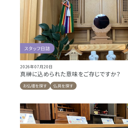
- 企業情報
- 採用情報
- やまき寺子屋教室
- なつかしのCM
スタッフ日誌
2026年07月20日
- プライバシーポリシー
真榊に込められた意味をご存じですか？
お仏壇を探す
仏具を探す