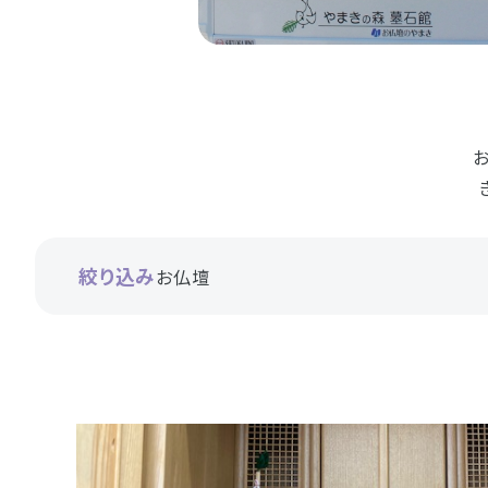
お位牌
仏具
お墓
浜松店
藤枝店
海洋散骨
樹木葬
絞り込み
お仏壇
- セール情報
- 新着情報
- スタッフブログ