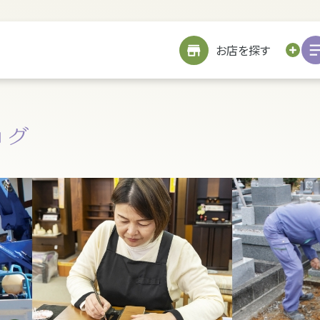
サイトメニューを見る
お近くのお店を探す
お店を探す
お仏壇を探す
お位牌を探す
仏具を探す
お墓をつくる
TOP
修繕
戒名書き
修繕
クリーニング
お客様の声
引越し
処分・廃棄
処分・廃棄
お客様の声
リフォーム
お客様の声
お客様の声
詳細を見る
海洋散骨サービスについて
お問い合わせ