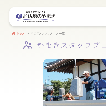
サイトメニュー
お近くのお店を探す
find a store
site menu
トップ
トップ
やまきスタッフブログ一覧
浜松店
やまきについて
営業日時
9:00～18:00 毎週火曜日定休
service
駐車場
駐車場12台駐車可能
静岡のお盆
所在地
〒434-0026
盆提灯・初盆で使う品・その他お盆用品
静岡県浜松市浜北区東美薗182
053-586-7876
main service
電話番号
お仏壇
地図を開く
店舗評価