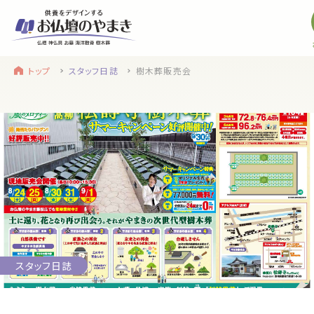
トップ
スタッフ日誌
樹木葬販売会
find a store
site menu
お近くのお店を探す
サイトメニュー
トップ
やまきについて
浜松店
service
静岡のお盆
盆提灯・初盆で使う品・その他お盆用品
スタッフ日誌
main service