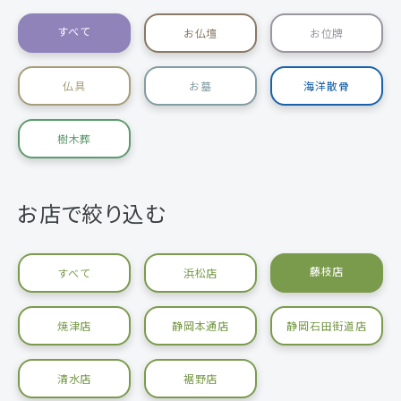
すべて
お仏壇
お位牌
仏具
お墓
海洋散骨
樹木葬
お店で絞り込む
藤枝店
すべて
浜松店
焼津店
静岡本通店
静岡石田街道店
清水店
裾野店