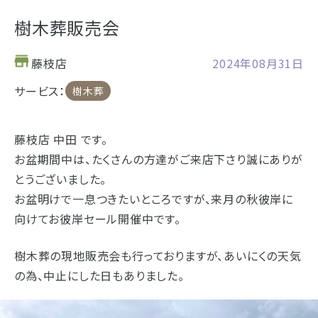
お仏壇
樹木葬販売会
お位牌
藤枝店
2024年08月31日
仏具
サービス：
樹木葬
浜松店の店舗情報
お墓
藤枝店 中田 です。
海洋散骨
お盆期間中は、たくさんの方達がご来店下さり誠にありが
営業日時
9:00～18:00 毎週火曜日定休
とうございました。
樹木葬
駐車場
駐車場12台駐車可能
お盆明けで一息つきたいところですが、来月の秋彼岸に
向けてお彼岸セール開催中です。
所在地
〒434-0026
静岡県浜松市浜北区東美薗182
053-586-7876
- セール情報
電話番号
樹木葬の現地販売会も行っておりますが、あいにくの天気
の為、中止にした日もありました。
- 新着情報
地図を開く
店舗評価
詳細を
- スタッフブログ