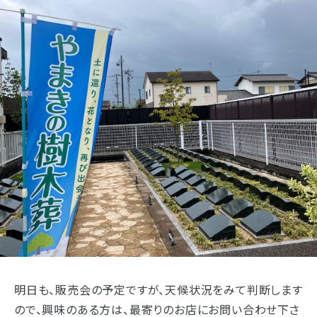
浜松店
藤枝店
焼津本店
- 企業情報
- 採用情報
静岡本通店
静岡石田街道店
清水店
- やまき寺子屋教室
裾野店
- なつかしのCM
お店一覧を見る
- プライバシーポリシー
明日も、販売会の予定ですが、天候状況をみて判断します
ので、興味のある方は、最寄りのお店にお問い合わせ下さ