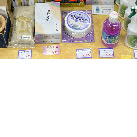
お客様の声
お仏壇サービスについての
お位牌サービスについての
仏具サービスについての
お問い合わせ
お問い合わせ
お問い合わせ
お墓サービスについての
お問い合わせ
お仏壇トップ
お位牌トップ
仏具トップ
焼津本店
静岡本通店
静岡石田街道店
清水店
お墓トップ
お店一覧を見る