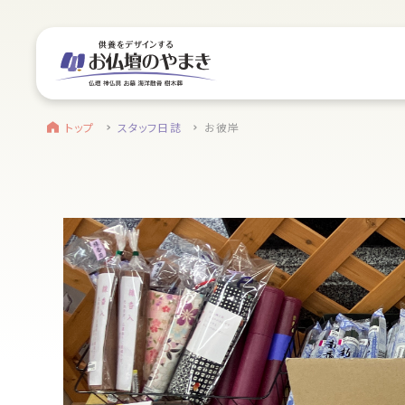
サイトメニュー
お近くのお店を探す
find a store
site menu
トップ
トップ
スタッフ日誌
お彼岸
浜松店
やまきについて
営業日時
9:00～18:00 毎週火曜日定休
service
駐車場
駐車場12台駐車可能
静岡のお盆
所在地
〒434-0026
盆提灯・初盆で使う品・その他お盆用品
静岡県浜松市浜北区東美薗182
053-586-7876
main service
電話番号
お仏壇
地図を開く
店舗評価