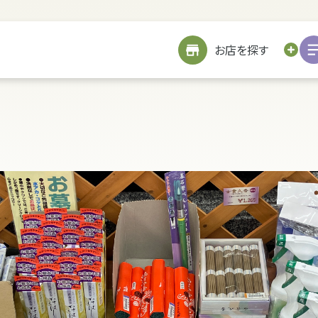
サイトメニューを見る
お近くのお店を探す
お店を探す
お仏壇を探す
お位牌を探す
仏具を探す
お墓をつくる
TOP
修繕
戒名書き
修繕
クリーニング
お客様の声
引越し
処分・廃棄
処分・廃棄
お客様の声
リフォーム
お客様の声
お客様の声
詳細を見る
海洋散骨サービスについて
お問い合わせ