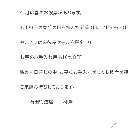
- 企業情報
今月は春のお彼岸があります。
- 採用情報
3月20日の春分の日を挟んだ前後3日、17日 から2
- やまき寺子屋教室
やまきではお彼岸セールを開催中！
- なつかしのCM
お墓のお手入れ用品10％OFF
- プライバシーポリシー
暖かい日差しの中、お墓のお手入れをしてお彼岸を迎
ご来店お待ちしております。
石田街道店 柳澤