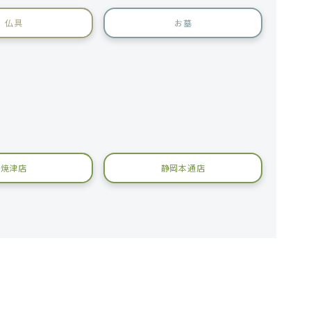
仏具
お墓
焼津店
静岡本通店