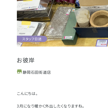
お位牌
仏具
お墓
スタッフ日誌
浜松店
藤枝店
海洋散骨
樹木葬
お彼岸
静岡石田街道店
- セール情報
- 新着情報
こんにちは。
- スタッフブログ
3月になり暖かく外出したくなりますね。