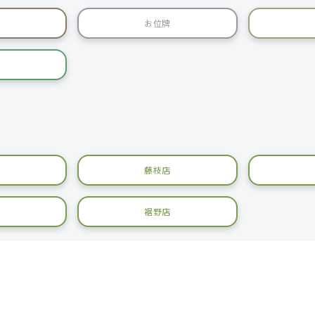
お位牌
藤枝店
裾野店