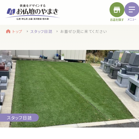
トップ
スタッフ日誌
お墓ぜひ見に来てください
find a store
site menu
お近くのお店を探す
サイトメニュー
トップ
やまきについて
service
浜松店
静岡のお盆
盆提灯・初盆で使う品・その他お盆用品
スタッフ日誌
main service