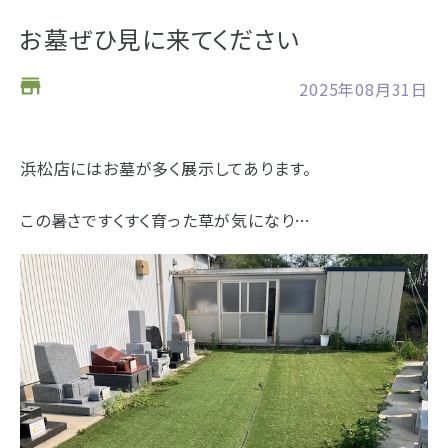
お仏壇
お墓ぜひ見に来てください
お位牌
2025年08月31日
仏具
浜松店の店舗情報
浜松店にはお墓が多く展示してあります。
お墓
営業日時
9:00～18:00 毎週火曜日定休
この暑さですくすく育った草が気になり…
海洋散骨
駐車場
駐車場12台駐車可能
所在地
〒434-0026
樹木葬
静岡県浜松市浜北区東美薗182
053-586-7876
電話番号
- セール情報
地図を開く
店舗評価
詳細を見る
- 新着情報
- スタッフブログ