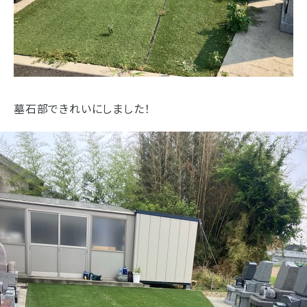
浜松店
藤枝店
焼津本店
- 企業情報
静岡本通店
静岡石田街道店
清水店
- 採用情報
裾野店
- やまき寺子屋教室
墓石部できれいにしました！
お店一覧を見る
- なつかしのCM
- プライバシーポリシー