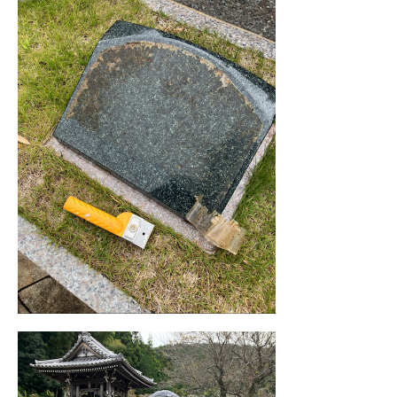
浜松店
藤枝店
焼津本店
静岡本通店
静岡石田街道店
清水店
- 企業情報
裾野店
- 採用情報
- やまき寺子屋教室
お店一覧を見る
- なつかしのCM
- プライバシーポリシー