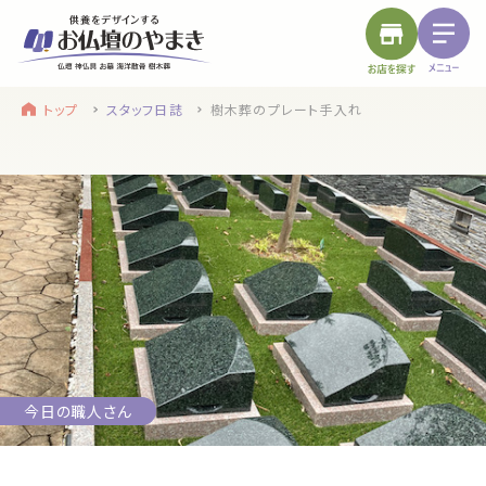
トップ
スタッフ日誌
樹木葬のプレート手入れ
find a store
site menu
お近くのお店を探す
サイトメニュー
トップ
やまきについて
service
浜松店
静岡のお盆
盆提灯・初盆で使う品・その他お盆用品
今日の職人さん
main service