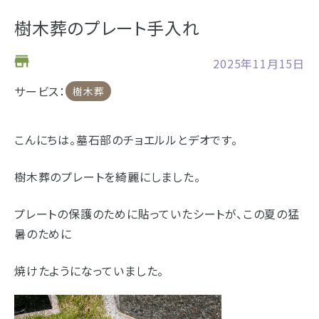
お仏壇
樹木葬のプレート手入れ
お位牌
2025年11月15日
仏具
サービス：
浜松店の店舗情報
樹木葬
お墓
営業日時
9:00～18:00 毎週火曜日定休
こんにちは。墓石部のチョエルルとデオです。
海洋散骨
駐車場
駐車場12台駐車可能
樹木葬のプレートを綺麗にしました。
所在地
〒434-0026
樹木葬
静岡県浜松市浜北区東美薗182
053-586-7876
プレートの保護のために貼っていたシートが、この夏の猛
電話番号
暑のために
- セール情報
焼けたようになっていました。
地図を開く
店舗評価
詳細を見る
- 新着情報
- スタッフブログ