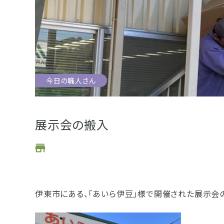
お位牌
仏具
お墓
今日の職人さん
浜松店
藤枝店
海洋散骨
樹木葬
展示会の搬入
- セール情報
- 新着情報
伊東市にある、「あいら伊豆」様で開催された展示会
- スタッフブログ