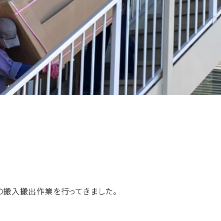
お客様の声
お仏壇サービスについての
お位牌サービスについての
仏具サービスについての
お問い合わせ
お問い合わせ
お問い合わせ
お墓サービスについての
お問い合わせ
お仏壇トップ
お位牌トップ
仏具トップ
焼津本店
静岡本通店
静岡石田街道店
清水店
お墓トップ
お店一覧を見る
の搬入搬出作業を行ってきました。