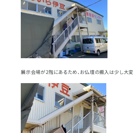
- 企業情報
- 採用情報
- やまき寺子屋教室
- なつかしのCM
- プライバシーポリシー
展示会場が2階にあるため、お仏壇の搬入は少し大変