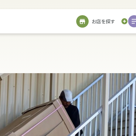
サイトメニューを見る
お近くのお店を探す
お店を探す
お仏壇を探す
お位牌を探す
仏具を探す
お墓をつくる
TOP
修繕
戒名書き
修繕
クリーニング
お客様の声
引越し
処分・廃棄
処分・廃棄
お客様の声
リフォーム
お客様の声
お客様の声
詳細を見る
海洋散骨サービスについて
お問い合わせ