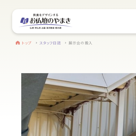
サイトメニュー
お近くのお店を探す
find a store
site menu
トップ
トップ
スタッフ日誌
展示会の搬入
浜松店
やまきについて
営業日時
9:00～18:00 毎週火曜日定休
service
駐車場
駐車場12台駐車可能
静岡のお盆
所在地
〒434-0026
盆提灯・初盆で使う品・その他お盆用品
静岡県浜松市浜北区東美薗182
053-586-7876
main service
電話番号
お仏壇
地図を開く
店舗評価