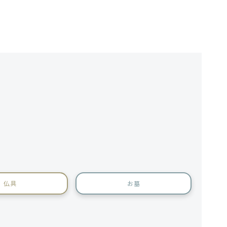
仏具
お墓