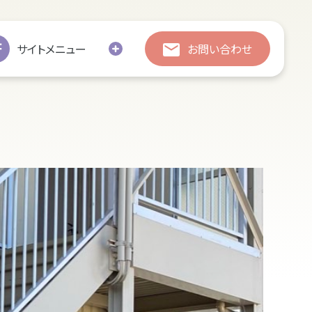
総合お問い合わせ
総合お問い合わせ
サイトメニュー
お問い合わせ
お引越し
修繕
処分・廃棄
追加彫刻
墓じまい
の