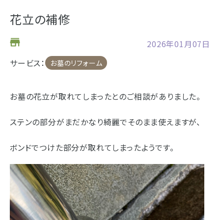
お仏壇
花立の補修
お位牌
2026年01月07日
仏具
サービス：
お墓のリフォーム
浜松店の店舗情報
お墓
お墓の花立が取れてしまったとのご相談がありました。
営業日時
9:00～18:00 毎週火曜日定休
海洋散骨
ステンの部分がまだかなり綺麗でそのまま使えますが、
駐車場
駐車場12台駐車可能
樹木葬
所在地
〒434-0026
ボンドでつけた部分が取れてしまったようです。
静岡県浜松市浜北区東美薗182
053-586-7876
電話番号
- セール情報
- 新着情報
地図を開く
店舗評価
詳細を見る
- スタッフブログ