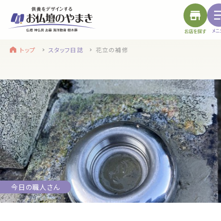
トップ
スタッフ日誌
花立の補修
find a store
site menu
お近くのお店を探す
サイトメニュー
トップ
やまきについて
service
浜松店
静岡のお盆
盆提灯・初盆で使う品・その他お盆用品
今日の職人さん
main service