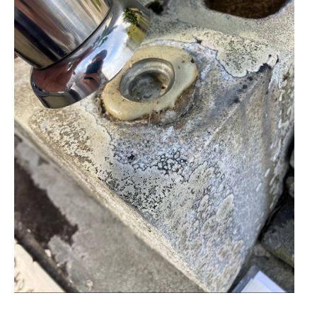
浜松店
藤枝店
焼津本店
- 企業情報
静岡本通店
静岡石田街道店
清水店
- 採用情報
裾野店
- やまき寺子屋教室
- なつかしのCM
お店一覧を見る
- プライバシーポリシー