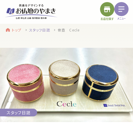
トップ
スタッフ日誌
骨壺 Cecle
find a store
site menu
お近くのお店を探す
サイトメニュー
トップ
やまきについて
service
浜松店
静岡のお盆
盆提灯・初盆で使う品・その他お盆用品
スタッフ日誌
main service