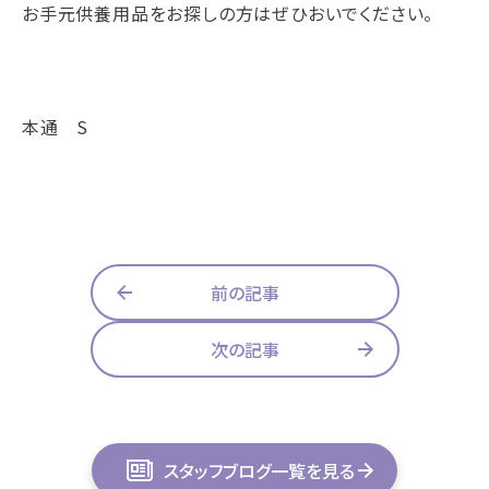
浜松店
藤枝店
焼津本店
お手元供養用品をお探しの方はぜひおいでください。
静岡本通店
静岡石田街道店
清水店
- 企業情報
裾野店
- 採用情報
本通 S
- やまき寺子屋教室
お店一覧を見る
- なつかしのCM
前の記事
- プライバシーポリシー
次の記事
スタッフブログ一覧を見る