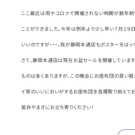
- 企業情報
ここ最近は雨やコロナで開催されない時期が数年続
- 採用情報
ことができました。今年は例年より少し早い７月１９
- やまき寺子屋教室
いいのですが・・・。 我が静岡本通店もポスターをは
- なつかしのCM
さて、静岡本通店は現在お盆セールを開催していま
- プライバシーポリシー
ものは多くありますが、この機会にお座布団の買い替
イ草のいいにおいがするお座布団を各種取り揃えてお
是非やまきにお立ち寄りください！