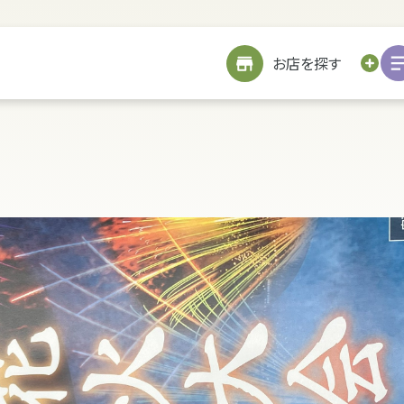
サイトメニューを見る
お近くのお店を探す
お店を探す
お仏壇を探す
お位牌を探す
仏具を探す
お墓をつくる
TOP
修繕
戒名書き
修繕
クリーニング
お客様の声
引越し
処分・廃棄
処分・廃棄
お客様の声
リフォーム
お客様の声
お客様の声
詳細を見る
海洋散骨サービスについて
お問い合わせ