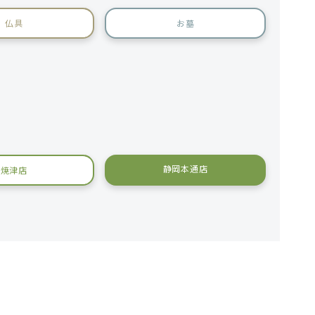
仏具
お墓
静岡本通店
焼津店