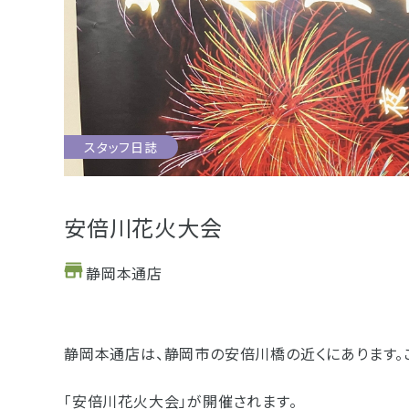
お位牌
仏具
お墓
スタッフ日誌
浜松店
藤枝店
海洋散骨
樹木葬
安倍川花火大会
静岡本通店
- セール情報
- 新着情報
静岡本通店は、静岡市の安倍川橋の近くにあります。
- スタッフブログ
「安倍川花火大会」が開催されます。