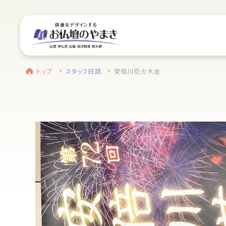
サイトメニュー
お近くのお店を探す
find a store
site menu
トップ
トップ
スタッフ日誌
安倍川花火大会
浜松店
やまきについて
営業日時
9:00～18:00 毎週火曜日定休
service
駐車場
駐車場12台駐車可能
静岡のお盆
所在地
〒434-0026
盆提灯・初盆で使う品・その他お盆用品
静岡県浜松市浜北区東美薗182
053-586-7876
main service
電話番号
お仏壇
地図を開く
店舗評価