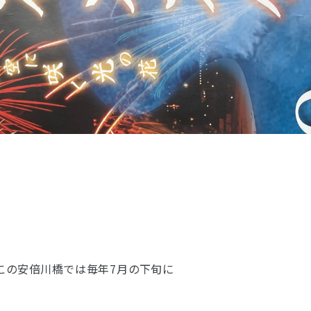
お客様の声
お仏壇サービスについての
お位牌サービスについての
仏具サービスについての
お問い合わせ
お問い合わせ
お問い合わせ
お墓サービスについての
お問い合わせ
お仏壇トップ
お位牌トップ
仏具トップ
焼津本店
静岡本通店
静岡石田街道店
清水店
お墓トップ
お店一覧を見る
この安倍川橋では毎年7月の下旬に