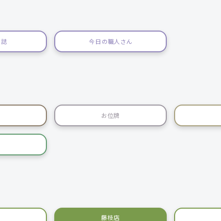
日誌
今日の職人さん
お位牌
藤枝店