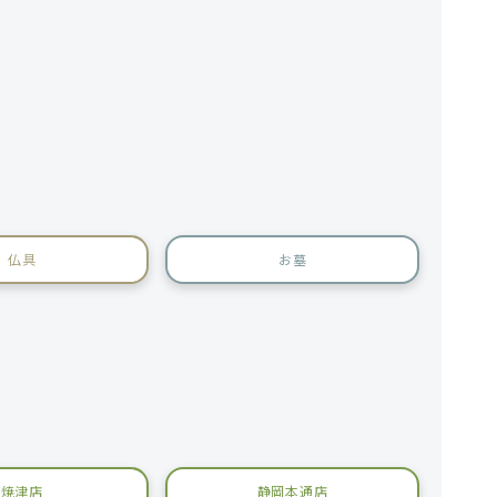
仏具
お墓
焼津店
静岡本通店