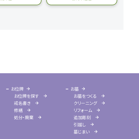
お位牌
お墓
お位牌を探す
お墓をつくる
戒名書き
クリーニング
修繕
リフォーム
処分・廃棄
追加彫刻
引越し
墓じまい