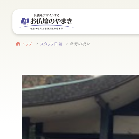
サイトメニュー
お近くのお店を探す
find a store
site menu
トップ
トップ
スタッフ日誌
傘寿の祝い
浜松店
やまきについて
営業日時
9:00～18:00 毎週火曜日定休
service
駐車場
駐車場12台駐車可能
静岡のお盆
所在地
〒434-0026
盆提灯・初盆で使う品・その他お盆用品
静岡県浜松市浜北区東美薗182
053-586-7876
main service
電話番号
お仏壇
地図を開く
店舗評価