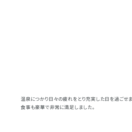
- 企業情報
- 採用情報
- やまき寺子屋教室
- なつかしのCM
- プライバシーポリシー
温泉につかり日々の疲れをとり充実した日を過ごせま
食事も豪華で非常に満足しました。