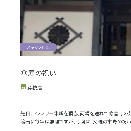
お位牌
仏具
お墓
スタッフ日誌
浜松店
藤枝店
海洋散骨
樹木葬
傘寿の祝い
藤枝店
- セール情報
- 新着情報
先日、ファミリー休暇を頂き、両親を連れて修善寺の
- スタッフブログ
流石に毎年は無理ですが、今回は、父親の傘寿の祝い