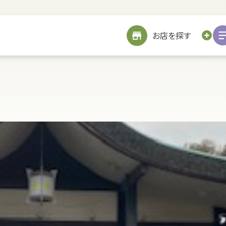
サイトメニューを見る
お近くのお店を探す
お店を探す
お仏壇を探す
お位牌を探す
仏具を探す
お墓をつくる
TOP
修繕
戒名書き
修繕
クリーニング
お客様の声
引越し
処分・廃棄
処分・廃棄
お客様の声
リフォーム
お客様の声
お客様の声
詳細を見る
海洋散骨サービスについて
お問い合わせ