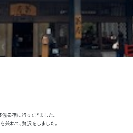
お客様の声
お仏壇サービスについての
お位牌サービスについての
仏具サービスについての
お問い合わせ
お問い合わせ
お問い合わせ
お墓サービスについての
お問い合わせ
お仏壇トップ
お位牌トップ
仏具トップ
焼津本店
静岡本通店
静岡石田街道店
清水店
お墓トップ
お店一覧を見る
某温泉宿に行ってきました。
を兼ねて、贅沢をしました。