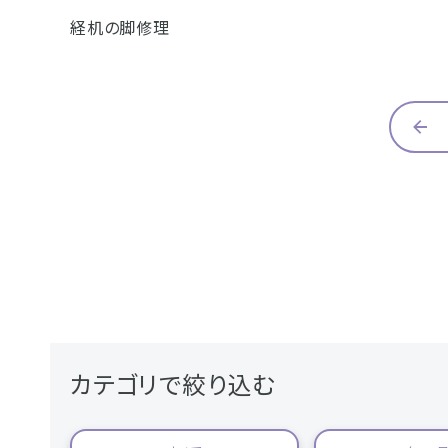
経机の脚修理
- 企業情報
- 採用情報
- やまき寺子屋教室
- なつかしのCM
- プライバシーポリシー
カテゴリで絞り込む