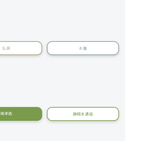
仏具
お墓
焼津店
静岡本通店