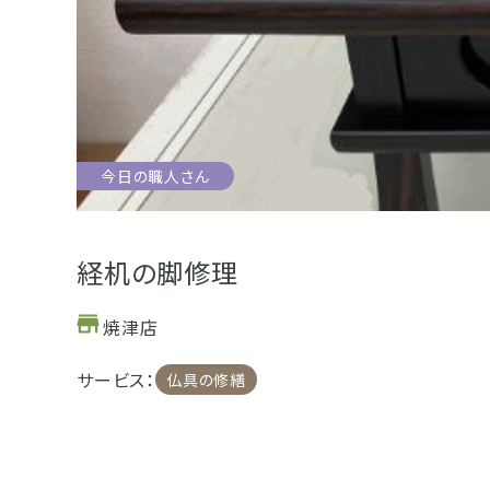
お位牌
仏具
お墓
今日の職人さん
浜松店
藤枝店
海洋散骨
樹木葬
経机の脚修理
焼津店
- セール情報
サービス：
仏具の修繕
- 新着情報
- スタッフブログ