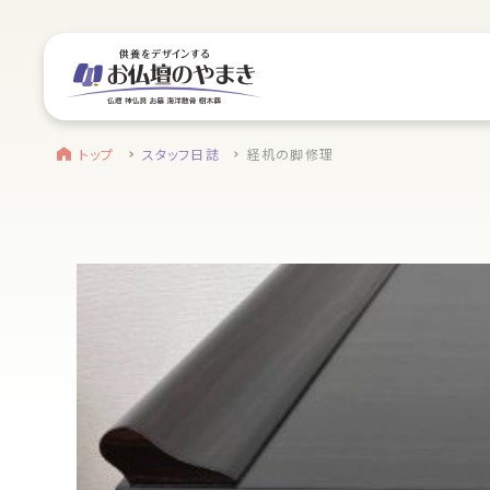
サイトメニュー
お近くのお店を探す
find a store
site menu
トップ
トップ
スタッフ日誌
経机の脚修理
浜松店
やまきについて
営業日時
9:00～18:00 毎週火曜日定休
service
駐車場
駐車場12台駐車可能
静岡のお盆
所在地
〒434-0026
盆提灯・初盆で使う品・その他お盆用品
静岡県浜松市浜北区東美薗182
053-586-7876
main service
電話番号
お仏壇
地図を開く
店舗評価