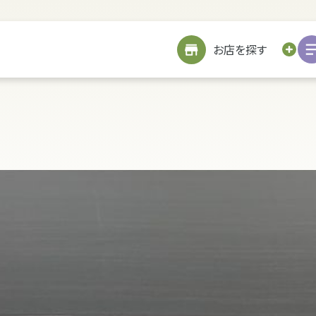
サイトメニューを見る
お近くのお店を探す
お店を探す
お仏壇を探す
お位牌を探す
仏具を探す
お墓をつくる
TOP
修繕
戒名書き
修繕
クリーニング
お客様の声
引越し
処分・廃棄
処分・廃棄
お客様の声
リフォーム
お客様の声
お客様の声
詳細を見る
海洋散骨サービスについて
お問い合わせ