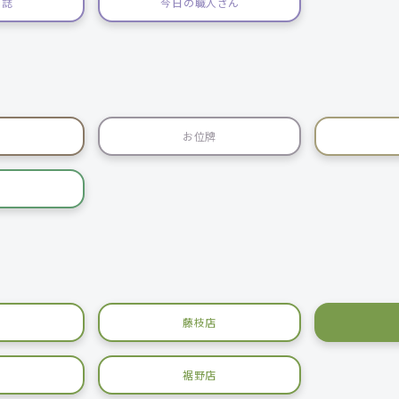
日誌
今日の職人さん
お位牌
藤枝店
裾野店