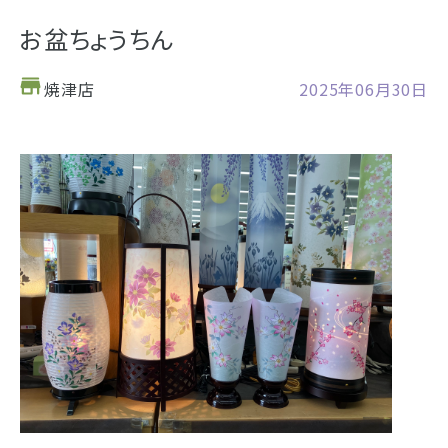
お仏壇
お盆ちょうちん
お位牌
焼津店
2025年06月30日
仏具
浜松店の店舗情報
お墓
営業日時
9:00～18:00 毎週火曜日定休
海洋散骨
駐車場
駐車場12台駐車可能
所在地
〒434-0026
樹木葬
静岡県浜松市浜北区東美薗182
053-586-7876
電話番号
- セール情報
地図を開く
店舗評価
詳細を見る
- 新着情報
- スタッフブログ