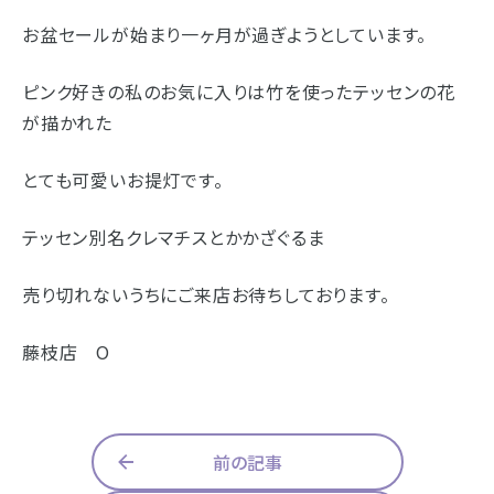
浜松店
藤枝店
焼津本店
お盆セールが始まり一ヶ月が過ぎようとしています。
静岡本通店
静岡石田街道店
清水店
- 企業情報
ピンク好きの私のお気に入りは竹を使ったテッセンの花
裾野店
が描かれた
- 採用情報
- やまき寺子屋教室
とても可愛いお提灯です。
お店一覧を見る
- なつかしのCM
テッセン別名クレマチスとかかざぐるま
売り切れないうちにご来店お待ちしております。
- プライバシーポリシー
藤枝店 O
前の記事