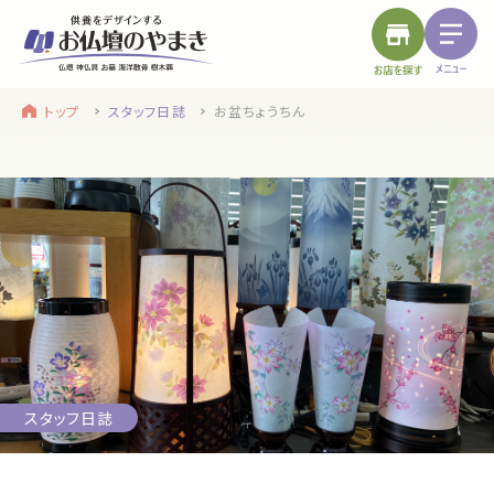
トップ
スタッフ日誌
お盆ちょうちん
find a store
site menu
お近くのお店を探す
サイトメニュー
トップ
やまきについて
service
浜松店
静岡のお盆
盆提灯・初盆で使う品・その他お盆用品
スタッフ日誌
main service