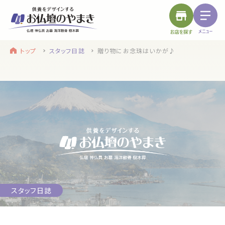
トップ
スタッフ日誌
贈り物にお念珠はいかが♪
find a store
site menu
お近くのお店を探す
サイトメニュー
トップ
やまきについて
service
浜松店
静岡のお盆
盆提灯・初盆で使う品・その他お盆用品
スタッフ日誌
main service