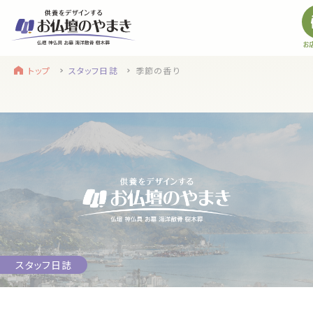
トップ
スタッフ日誌
季節の香り
find a store
site menu
お近くのお店を探す
サイトメニュー
トップ
やまきについて
浜松店
service
静岡のお盆
盆提灯・初盆で使う品・その他お盆用品
スタッフ日誌
main service