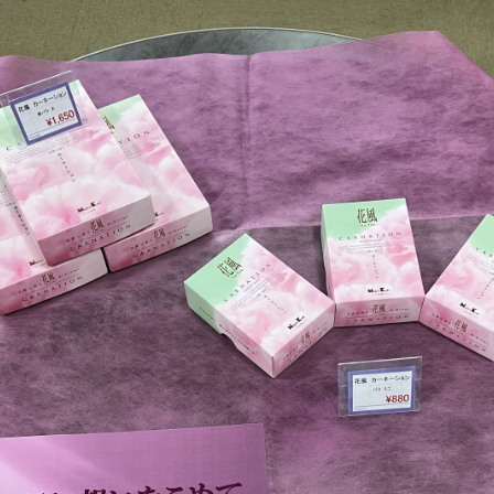
浜松店
藤枝店
焼津本店
- 企業情報
静岡本通店
静岡石田街道店
清水店
- 採用情報
- やまき寺子屋教室
裾野店
- なつかしのCM
お店一覧を見る
- プライバシーポリシー