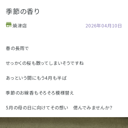
お仏壇
季節の香り
お位牌
焼津店
2026年04月10日
仏具
浜松店の店舗情報
春の長雨で
お墓
せっかくの桜も散ってしまいそうですね
海洋散骨
営業日時
9:00～18:00 毎週火曜日定休
駐車場
駐車場12台駐車可能
樹木葬
あっという間にもう4月も半ば
所在地
〒434-0026
静岡県浜松市浜北区東美薗182
季節のお線香もそろそろ模様替え
053-586-7876
電話番号
- セール情報
5月の母の日に向けてその想い 偲んでみませんか？
- 新着情報
地図を開く
店舗評価
詳細を見
- スタッフブログ