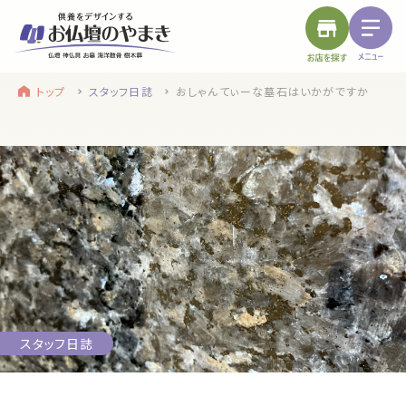
トップ
スタッフ日誌
おしゃんてぃーな墓石はいかがですか
find a store
site menu
お近くのお店を探す
サイトメニュー
トップ
やまきについて
service
浜松店
静岡のお盆
盆提灯・初盆で使う品・その他お盆用品
スタッフ日誌
main service