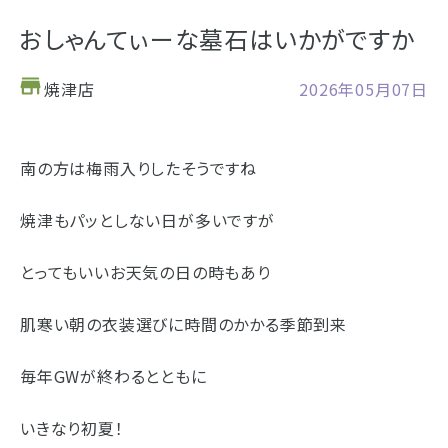
お仏壇
おしゃんてぃーな墓石はいかがですか
お位牌
焼津店
2026年05月07日
仏具
浜松店の店舗情報
南の方は梅雨入りしたそうですね
お墓
営業日時
9:00～18:00 毎週火曜日定休
焼津もパッとしない日が多いですが
海洋散骨
駐車場
駐車場12台駐車可能
所在地
〒434-0026
樹木葬
とってもいいお天気の日の時もあり
静岡県浜松市浜北区東美薗182
053-586-7876
電話番号
肌寒い朝の衣装選びに時間のかかる季節到来
- セール情報
毎年GWが終わるとともに
地図を開く
店舗評価
詳細を見る
- 新着情報
いきなり初夏！
- スタッフブログ