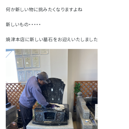
浜松店
藤枝店
焼津本店
何か新しい物に挑みたくなりますよね
静岡本通店
静岡石田街道店
清水店
- 企業情報
新しいもの・・・・・
裾野店
- 採用情報
焼津本店に新しい墓石をお迎えいたしました
- やまき寺子屋教室
お店一覧を見る
- なつかしのCM
- プライバシーポリシー