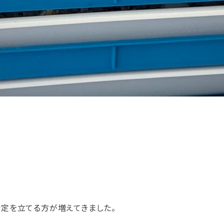
お客様の声
お仏壇サービスについての
お位牌サービスについての
仏具サービスについての
お問い合わせ
お問い合わせ
お問い合わせ
お墓サービスについての
お問い合わせ
お仏壇トップ
お位牌トップ
仏具トップ
焼津本店
静岡本通店
静岡石田街道店
清水店
お墓トップ
お店一覧を見る
予定を立てる方が増えてきました。