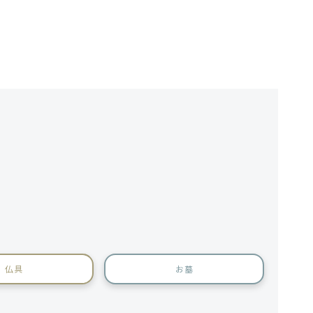
仏具
お墓