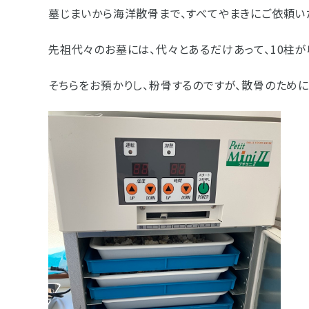
墓じまいから海洋散骨まで、すべてやまきにご依頼い
- 企業情報
先祖代々のお墓には、代々とあるだけあって、10柱が
- 採用情報
- やまき寺子屋教室
そちらをお預かりし、粉骨するのですが、散骨のため
- なつかしのCM
- プライバシーポリシー