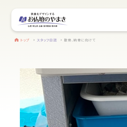
サイトメニュー
お近くのお店を探す
find a store
site menu
トップ
トップ
スタッフ日誌
散骨、納骨に向けて
浜松店
やまきについて
営業日時
9:00～18:00 毎週火曜日定休
service
駐車場
駐車場12台駐車可能
静岡のお盆
所在地
〒434-0026
盆提灯・初盆で使う品・その他お盆用品
静岡県浜松市浜北区東美薗182
053-586-7876
main service
電話番号
お仏壇
地図を開く
店舗評価