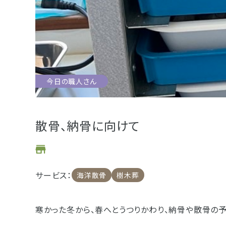
お位牌
仏具
お墓
今日の職人さん
浜松店
藤枝店
海洋散骨
樹木葬
散骨、納骨に向けて
- セール情報
サービス：
海洋散骨
樹木葬
- 新着情報
- スタッフブログ
寒かった冬から、春へとうつりかわり、納骨や散骨の