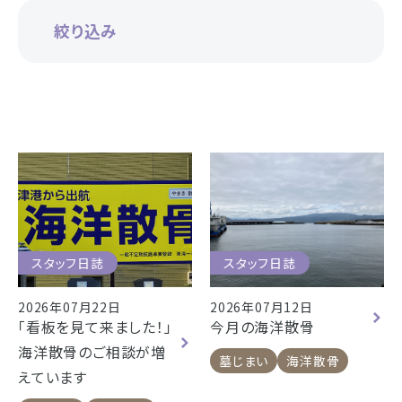
お仏壇
絞り込み
お位牌
仏具
浜松店の店舗情報
お墓
営業日時
9:00～18:00 毎週火曜日定休
海洋散骨
駐車場
駐車場12台駐車可能
所在地
〒434-0026
樹木葬
静岡県浜松市浜北区東美薗182
スタッフ日誌
スタッフ日誌
053-586-7876
電話番号
2026年07月22日
2026年07月12日
- セール情報
「看板を見て来ました！」
今月の海洋散骨
地図を開く
店舗評価
詳細を見る
海洋散骨のご相談が増
- 新着情報
墓じまい
海洋散骨
えています
- スタッフブログ