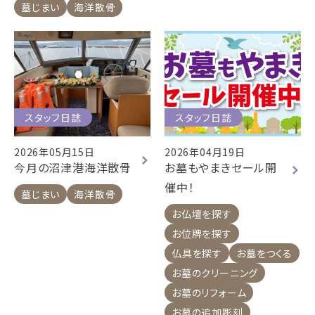
浜松店
藤枝店
焼津本店
墓じまい
海洋散骨
静岡本通店
静岡石田街道店
清水店
- 企業情報
裾野店
- 採用情報
- やまき寺子屋教室
スタッフ日誌
スタッフ日誌
お店一覧を見る
- なつかしのCM
2026年05月15日
2026年04月19日
今月の沼津港海洋散骨
お墓もやまきセール開
催中！
- プライバシーポリシー
墓じまい
海洋散骨
お仏壇を探す
お位牌を探す
仏具を探す
お墓をつくる
お墓のクリーニング
お墓のリフォーム
お墓の追加彫刻