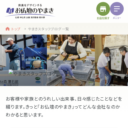
トップ
やまきスタッフブログ一覧
find a store
site menu
お近くのお店を探す
サイトメニュー
トップ
やまきについて
service
浜松店
静岡のお盆
お客様や家族とのうれしい出来事、日々感じたことなどを
盆提灯・初盆で使う品・その他お盆用品
綴ります。
きっと「お仏壇のやまき」ってどんな会社なのか
わかると思います。
main service