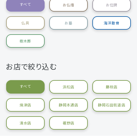
すべて
お仏壇
お位牌
仏具
お墓
海洋散骨
樹木葬
お店で絞り込む
すべて
浜松店
藤枝店
焼津店
静岡本通店
静岡石田街道店
清水店
裾野店