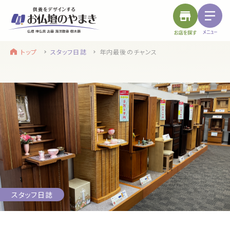
トップ
スタッフ日誌
年内最後のチャンス
find a store
site menu
お近くのお店を探す
サイトメニュー
トップ
やまきについて
service
浜松店
静岡のお盆
盆提灯・初盆で使う品・その他お盆用品
スタッフ日誌
main service