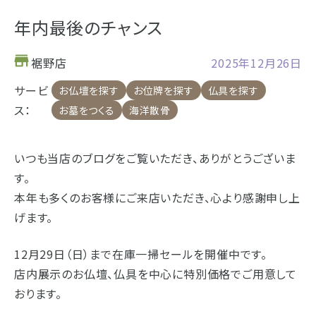
お仏壇
年内最後のチャンス
お位牌
裾野店
2025年12月26日
仏具
サービ
浜松店の店舗情報
お仏壇を探す
お位牌を探す
仏具を探す
ス：
お墓をつくる
海洋散骨
お墓
営業日時
9:00～18:00 毎週火曜日定休
海洋散骨
いつも当店のブログをご覧いただき、ありがとうございま
駐車場
駐車場12台駐車可能
す。
所在地
〒434-0026
樹木葬
静岡県浜松市浜北区東美薗182
本年も多くのお客様にご来店いただき、心より感謝申し上
053-586-7876
電話番号
げます。
- セール情報
12月29日（日）まで在庫一掃セールを開催中です。
地図を開く
店舗評価
詳細を見る
店内展示のお仏壇、仏具を中心に特別価格でご用意して
- 新着情報
おります。
- スタッフブログ