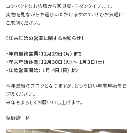
浜松店
藤枝店
焼津本店
コンパクトなお仏壇から家具調・モダンタイプまで、
実物を見ながらお選びいただけますので、ぜひお気軽に
静岡本通店
静岡石田街道店
清水店
- 企業情報
ご来店ください。
裾野店
- 採用情報
【年末年始の営業に関するお知らせ】
- やまき寺子屋教室
お店一覧を見る
・年内最終営業：12月29日（月）まで
- なつかしのCM
・年末年始休業：12月30日（火）～ 1月3日（土）
・年始営業開始： 1月 4日（日）より
- プライバシーポリシー
本年最後のブログとなりますが、どうぞ良い年末年始をお
迎えください。
来年もよろしくお願い申し上げます。
裾野店 M