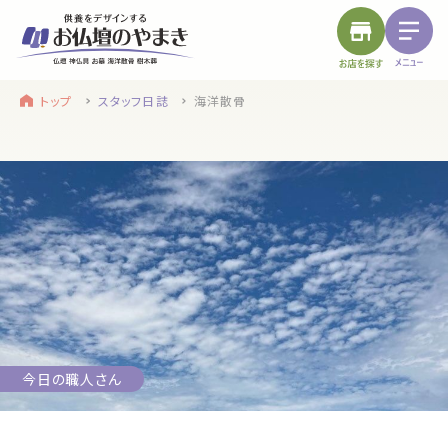
トップ
スタッフ日誌
海洋散骨
find a store
site menu
お近くのお店を探す
サイトメニュー
トップ
やまきについて
service
浜松店
静岡のお盆
盆提灯・初盆で使う品・その他お盆用品
今日の職人さん
main service