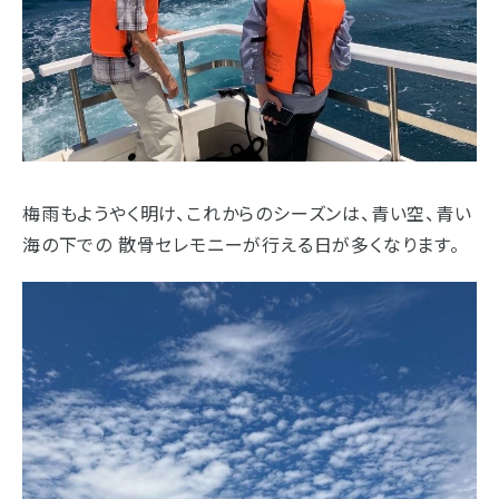
浜松店
藤枝店
焼津本店
静岡本通店
静岡石田街道店
清水店
- 企業情報
裾野店
- 採用情報
- やまき寺子屋教室
お店一覧を見る
- なつかしのCM
梅雨もようやく明け、これからのシーズンは、青い空、青い
海の下での 散骨セレモニーが行える日が多くなります。
- プライバシーポリシー