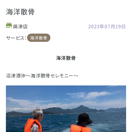
お仏壇
海洋散骨
お位牌
焼津店
2023年07月19日
仏具
サービス：
浜松店の店舗情報
海洋散骨
お墓
営業日時
9:00～18:00 毎週火曜日定休
海洋散骨
海洋散骨
駐車場
駐車場12台駐車可能
所在地
〒434-0026
沼津港沖〜海洋散骨セレモニー〜
樹木葬
静岡県浜松市浜北区東美薗182
053-586-7876
電話番号
- セール情報
地図を開く
店舗評価
詳細を見る
- 新着情報
- スタッフブログ