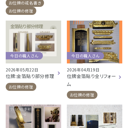
浜松店
藤枝店
焼津本店
お位牌の戒名書き
お位牌の修理
静岡本通店
静岡石田街道店
清水店
- 企業情報
裾野店
- 採用情報
- やまき寺子屋教室
お店一覧を見る
- なつかしのCM
今日の職人さん
今日の職人さん
2026年05月22日
2026年04月19日
位牌:金箔貼り部分修理
位牌金箔貼り全リフォー
- プライバシーポリシー
ム
お位牌の修理
お位牌の修理