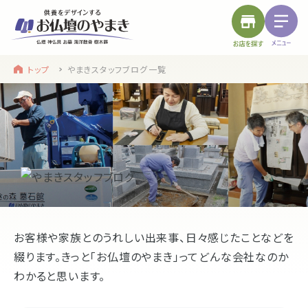
トップ
やまきスタッフブログ一覧
find a store
site menu
お近くのお店を探す
サイトメニュー
トップ
やまきについて
service
浜松店
静岡のお盆
お客様や家族とのうれしい出来事、日々感じたことなどを
盆提灯・初盆で使う品・その他お盆用品
綴ります。
きっと「お仏壇のやまき」ってどんな会社なのか
わかると思います。
main service