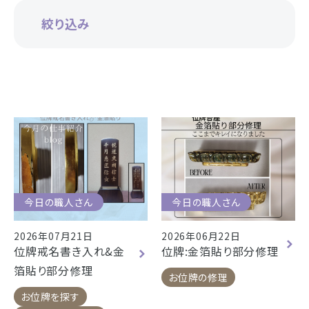
お仏壇
絞り込み
お位牌
仏具
浜松店の店舗情報
お墓
営業日時
9:00～18:00 毎週火曜日定休
海洋散骨
駐車場
駐車場12台駐車可能
所在地
〒434-0026
樹木葬
静岡県浜松市浜北区東美薗182
今日の職人さん
今日の職人さん
053-586-7876
電話番号
2026年07月21日
2026年06月22日
- セール情報
位牌戒名書き入れ&金
位牌:金箔貼り部分修理
地図を開く
店舗評価
詳細を見る
箔貼り部分修理
- 新着情報
お位牌の修理
お位牌を探す
- スタッフブログ